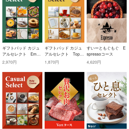
ギフトパッド カジュ
ギフトパッド カジュ
すいーともぐもぐ E
アルセレクト Emer
アルセレクト Topaz
spressoコース
ald(エメラルド)コー
(トパーズ)コース
2,970円
1,870円
4,620円
ス