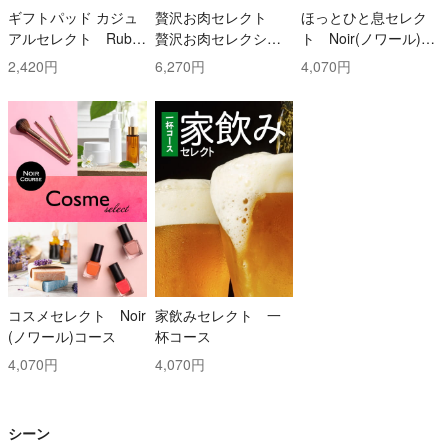
ギフトパッド カジュ
贅沢お肉セレクト
ほっとひと息セレク
アルセレクト Ruby
贅沢お肉セレクショ
ト Noir(ノワール)コ
(ルビー)コース
ン 5000円コース
ース
2,420円
6,270円
4,070円
コスメセレクト Noir
家飲みセレクト 一
(ノワール)コース
杯コース
4,070円
4,070円
シーン