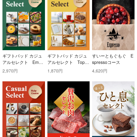
ギフトパッド カジュ
ギフトパッド カジュ
すいーともぐもぐ E
アルセレクト Emer
アルセレクト Topaz
spressoコース
ald(エメラルド)コー
(トパーズ)コース
2,970円
1,870円
4,620円
ス