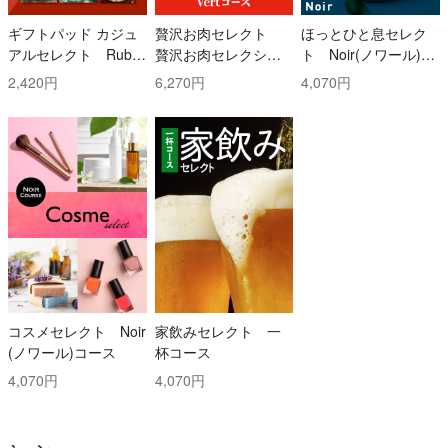
ギフトパッド カジュ
贅沢お肉セレクト
ほっとひと息セレク
アルセレクト Ruby
贅沢お肉セレクショ
ト Noir(ノワール)コ
(ルビー)コース
ン 5000円コース
ース
2,420円
6,270円
4,070円
コスメセレクト Noir
家飲みセレクト 一
(ノワール)コース
杯コース
4,070円
4,070円