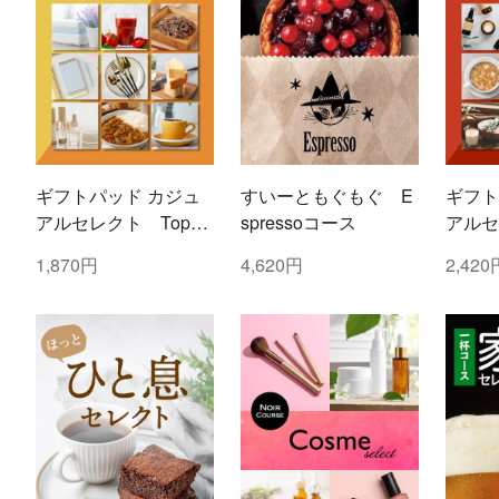
ギフトパッド カジュ
すいーともぐもぐ E
ギフト
アルセレクト Topaz
spressoコース
アルセ
(トパーズ)コース
(ルビ
1,870円
4,620円
2,420