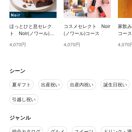
ほっとひと息セレク
コスメセレクト Noir
家飲み
ト Noir(ノワール)コ
(ノワール)コース
コース
ース
4,070円
4,070円
4,070
シーン
夏ギフト
出産祝い
出産内祝い
誕生日祝い
引越し祝い
ジャンル
総合カタログ
グルメ
スイーツ
ドリンク・酒