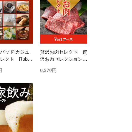
パッド カジュ
贅沢お肉セレクト 贅
レクト Ruby
沢お肉セレクション
ー)コース
5000円コース
円
6,270円