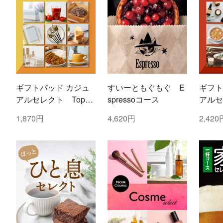
ギフトパッド カジュ
すいーともぐもぐ E
ギフト
アルセレクト Topaz
spressoコース
アルセ
(トパーズ)コース
(ルビ
1,870円
4,620円
2,420