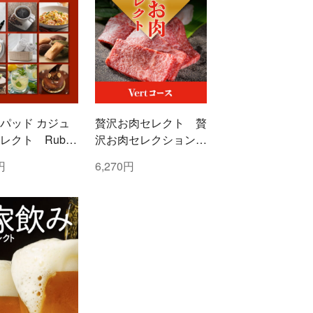
パッド カジュ
贅沢お肉セレクト 贅
レクト Ruby
沢お肉セレクション
ー)コース
5000円コース
円
6,270円