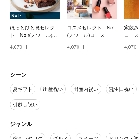
ほっとひと息セレク
コスメセレクト Noir
家飲み
ト Noir(ノワール)コ
(ノワール)コース
コース
ース
4,070円
4,070円
4,070
シーン
夏ギフト
出産祝い
出産内祝い
誕生日祝い
引越し祝い
ジャンル
総合カタログ
グルメ
スイーツ
ドリンク・酒