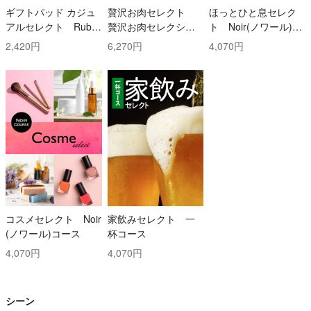
ギフトパッド カジュ
贅沢お肉セレクト
ほっとひと息セレク
アルセレクト Ruby
贅沢お肉セレクショ
ト Noir(ノワール)コ
(ルビー)コース
ン 5000円コース
ース
2,420円
6,270円
4,070円
コスメセレクト Noir
家飲みセレクト 一
(ノワール)コース
杯コース
4,070円
4,070円
シーン