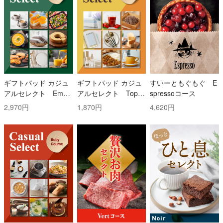
ギフトパッド カジュ
ギフトパッド カジュ
すいーともぐもぐ E
アルセレクト Emer
アルセレクト Topaz
spressoコース
ald(エメラルド)コー
(トパーズ)コース
2,970円
1,870円
4,620円
ス