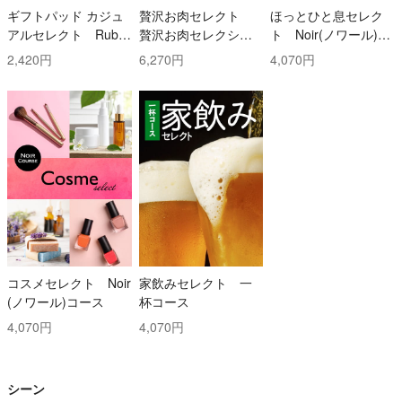
ギフトパッド カジュ
贅沢お肉セレクト
ほっとひと息セレク
アルセレクト Ruby
贅沢お肉セレクショ
ト Noir(ノワール)コ
(ルビー)コース
ン 5000円コース
ース
2,420円
6,270円
4,070円
コスメセレクト Noir
家飲みセレクト 一
(ノワール)コース
杯コース
4,070円
4,070円
シーン