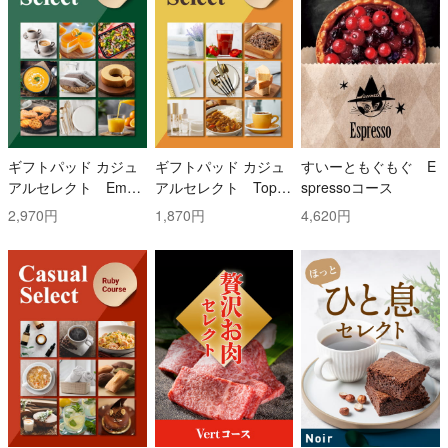
ギフトパッド カジュ
ギフトパッド カジュ
すいーともぐもぐ E
アルセレクト Emer
アルセレクト Topaz
spressoコース
ald(エメラルド)コー
(トパーズ)コース
2,970円
1,870円
4,620円
ス