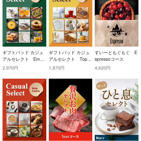
ギフトパッド カジュ
ギフトパッド カジュ
すいーともぐもぐ E
アルセレクト Emer
アルセレクト Topaz
spressoコース
ald(エメラルド)コー
(トパーズ)コース
2,970円
1,870円
4,620円
ス