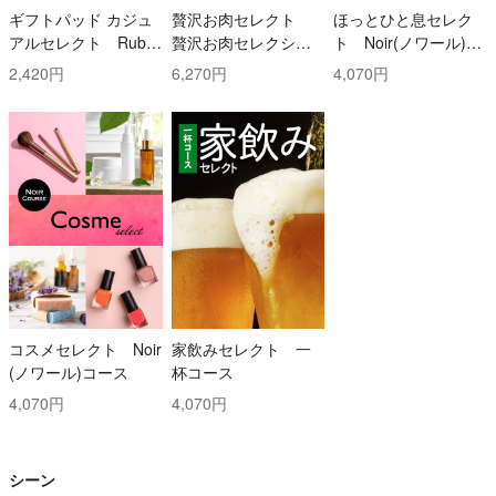
ギフトパッド カジュ
贅沢お肉セレクト
ほっとひと息セレク
アルセレクト Ruby
贅沢お肉セレクショ
ト Noir(ノワール)コ
(ルビー)コース
ン 5000円コース
ース
2,420円
6,270円
4,070円
コスメセレクト Noir
家飲みセレクト 一
(ノワール)コース
杯コース
4,070円
4,070円
シーン