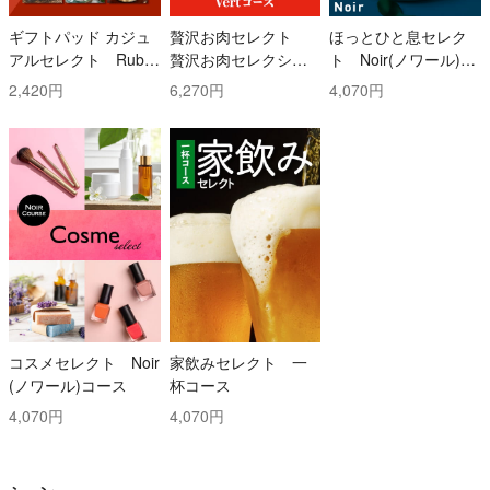
ギフトパッド カジュ
贅沢お肉セレクト
ほっとひと息セレク
アルセレクト Ruby
贅沢お肉セレクショ
ト Noir(ノワール)コ
(ルビー)コース
ン 5000円コース
ース
2,420円
6,270円
4,070円
コスメセレクト Noir
家飲みセレクト 一
(ノワール)コース
杯コース
4,070円
4,070円