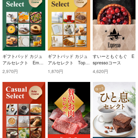
ギフトパッド カジュ
ギフトパッド カジュ
すいーともぐもぐ E
アルセレクト Emer
アルセレクト Topaz
spressoコース
ald(エメラルド)コー
(トパーズ)コース
2,970円
1,870円
4,620円
ス