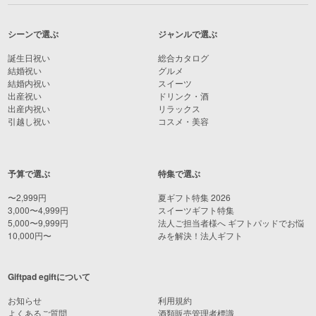
シーンで選ぶ
ジャンルで選ぶ
誕生日祝い
総合カタログ
結婚祝い
グルメ
結婚内祝い
スイーツ
出産祝い
ドリンク・酒
出産内祝い
リラックス
引越し祝い
コスメ・美容
予算で選ぶ
特集で選ぶ
〜2,999円
夏ギフト特集 2026
3,000〜4,999円
スイーツギフト特集
5,000〜9,999円
法人ご担当者様へ ギフトパッドでお悩
10,000円〜
みを解決！法人ギフト
Giftpad egiftについて
お知らせ
利用規約
よくあるご質問
酒類販売管理者標識