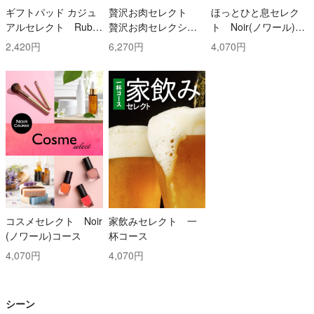
ギフトパッド カジュ
贅沢お肉セレクト
ほっとひと息セレク
アルセレクト Ruby
贅沢お肉セレクショ
ト Noir(ノワール)コ
(ルビー)コース
ン 5000円コース
ース
2,420円
6,270円
4,070円
コスメセレクト Noir
家飲みセレクト 一
(ノワール)コース
杯コース
4,070円
4,070円
シーン