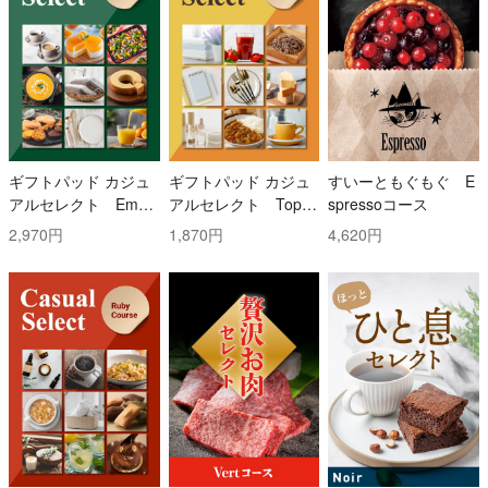
ギフトパッド カジュ
ギフトパッド カジュ
すいーともぐもぐ E
アルセレクト Emer
アルセレクト Topaz
spressoコース
ald(エメラルド)コー
(トパーズ)コース
2,970円
1,870円
4,620円
ス