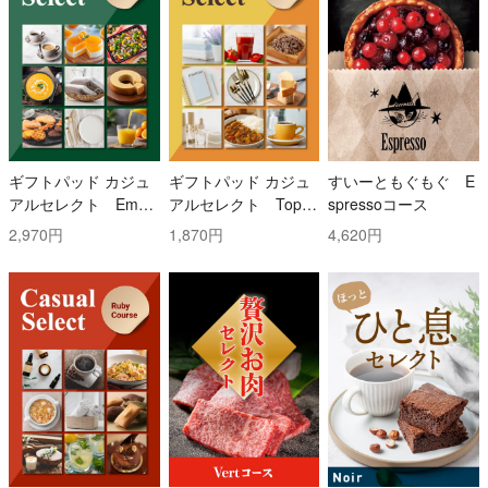
ギフトパッド カジュ
ギフトパッド カジュ
すいーともぐもぐ E
アルセレクト Emer
アルセレクト Topaz
spressoコース
ald(エメラルド)コー
(トパーズ)コース
2,970円
1,870円
4,620円
ス