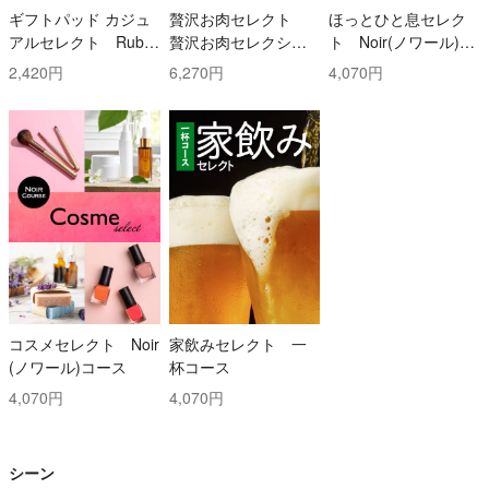
ギフトパッド カジュ
贅沢お肉セレクト
ほっとひと息セレク
アルセレクト Ruby
贅沢お肉セレクショ
ト Noir(ノワール)コ
(ルビー)コース
ン 5000円コース
ース
2,420円
6,270円
4,070円
コスメセレクト Noir
家飲みセレクト 一
(ノワール)コース
杯コース
4,070円
4,070円
シーン