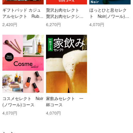
ギフトパッド カジュ
贅沢お肉セレクト
ほっとひと息セレク
アルセレクト Ruby
贅沢お肉セレクショ
ト Noir(ノワール)コ
(ルビー)コース
ン 5000円コース
ース
2,420円
6,270円
4,070円
コスメセレクト Noir
家飲みセレクト 一
(ノワール)コース
杯コース
4,070円
4,070円