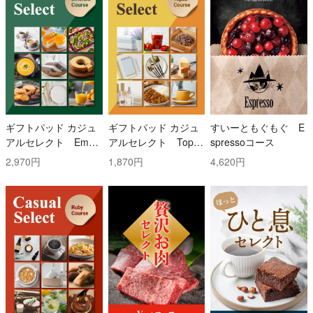
ギフトパッド カジュ
ギフトパッド カジュ
すいーともぐもぐ E
アルセレクト Emer
アルセレクト Topaz
spressoコース
ald(エメラルド)コー
(トパーズ)コース
2,970円
1,870円
4,620円
ス