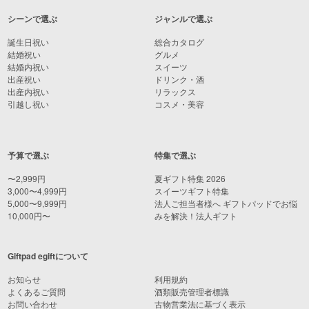
シーンで選ぶ
ジャンルで選ぶ
誕生日祝い
総合カタログ
結婚祝い
グルメ
結婚内祝い
スイーツ
出産祝い
ドリンク・酒
出産内祝い
リラックス
引越し祝い
コスメ・美容
予算で選ぶ
特集で選ぶ
〜2,999円
夏ギフト特集 2026
3,000〜4,999円
スイーツギフト特集
5,000〜9,999円
法人ご担当者様へ ギフトパッドでお悩
10,000円〜
みを解決！法人ギフト
Giftpad egiftについて
お知らせ
利用規約
よくあるご質問
酒類販売管理者標識
お問い合わせ
古物営業法に基づく表示