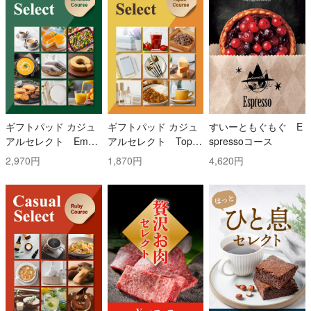
ギフトパッド カジュ
ギフトパッド カジュ
すいーともぐもぐ E
アルセレクト Emer
アルセレクト Topaz
spressoコース
ald(エメラルド)コー
(トパーズ)コース
2,970円
1,870円
4,620円
ス