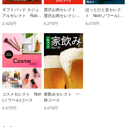
ギフトパッド カジュ
贅沢お肉セレクト
ほっとひと息セレク
アルセレクト Ruby
贅沢お肉セレクショ
ト Noir(ノワール)コ
(ルビー)コース
ン 5000円コース
ース
2,420円
6,270円
4,070円
コスメセレクト Noir
家飲みセレクト 一
(ノワール)コース
杯コース
4,070円
4,070円