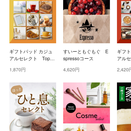
ギフトパッド カジュ
すいーともぐもぐ E
ギフト
アルセレクト Topaz
spressoコース
アルセ
(トパーズ)コース
(ルビ
1,870円
4,620円
2,420