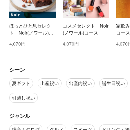
ほっとひと息セレク
コスメセレクト Noir
家飲み
ト Noir(ノワール)コ
(ノワール)コース
コース
ース
4,070円
4,070円
4,070
シーン
夏ギフト
出産祝い
出産内祝い
誕生日祝い
引越し祝い
ジャンル
総合カタログ
グルメ
スイーツ
ドリンク・酒