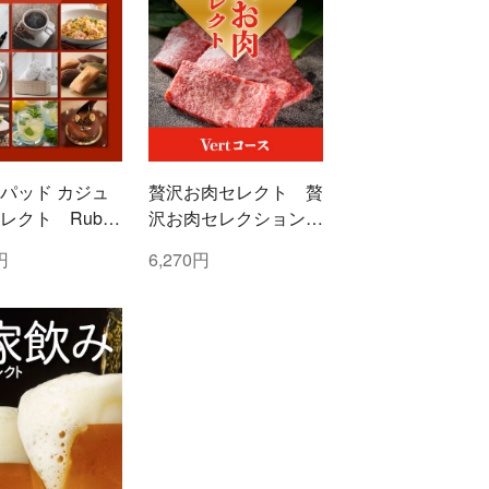
パッド カジュ
贅沢お肉セレクト 贅
レクト Ruby
沢お肉セレクション
ー)コース
5000円コース
円
6,270円