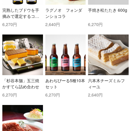
完熟したブドウを手
ラグノオ フォンダ
手焼き松たたき 600g
摘みで選定するコス
ンショコラ
トと時間を掛けた白
6,270円
2,640円
6,270円
ワイン2本セット！ ト
ッリ社/トレッビアー
ノ・ダブルッツォ 42
0 & コッリ・アプルテ
ィーニ 420 ぺコリー
ノ
「杉谷本舗」五三焼
あわぢびーる5種10本
六本木チーズミルフ
かすてら詰め合わせ
セット
ィーユ
6,270円
6,270円
2,640円