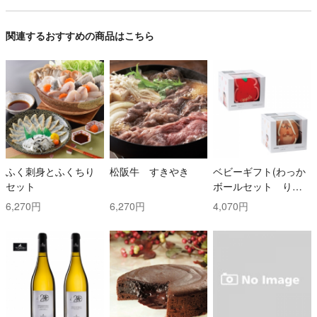
関連するおすすめの商品はこちら
ふく刺身とふくちり
松阪牛 すきやき
ベビーギフト(わっか
セット
ボールセット りん
ご・しまりす)
6,270円
6,270円
4,070円