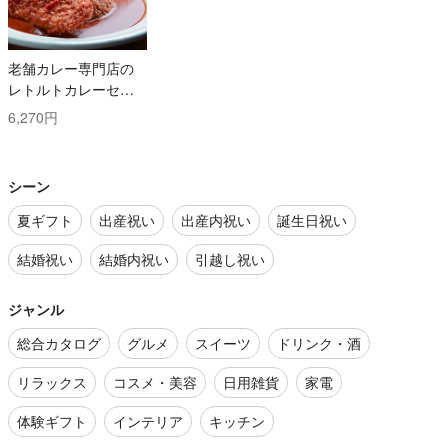
老舗カレー専門店の
レトルトカレーセッ
ト
6,270円
シーン
夏ギフト
出産祝い
出産内祝い
誕生日祝い
結婚祝い
結婚内祝い
引越し祝い
ジャンル
総合カタログ
グルメ
スイーツ
ドリンク・酒
リラックス
コスメ・美容
日用雑貨
家電
体験ギフト
インテリア
キッチン