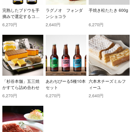
完熟したブドウを手
ラグノオ フォンダ
手焼き松たたき 600g
摘みで選定するコス
ンショコラ
トと時間を掛けた白
6,270円
2,640円
6,270円
ワイン2本セット！ ト
ッリ社/トレッビアー
ノ・ダブルッツォ 42
0 & コッリ・アプルテ
ィーニ 420 ぺコリー
ノ
「杉谷本舗」五三焼
あわぢびーる5種10本
六本木チーズミルフ
かすてら詰め合わせ
セット
ィーユ
6,270円
6,270円
2,640円