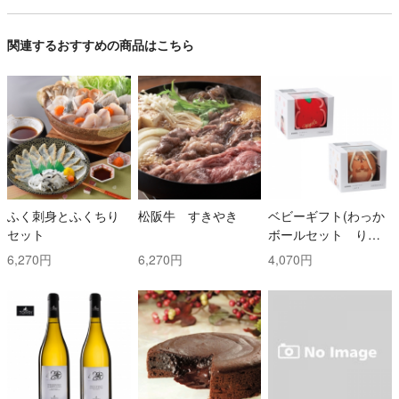
関連するおすすめの商品はこちら
ふく刺身とふくちり
松阪牛 すきやき
ベビーギフト(わっか
セット
ボールセット りん
ご・しまりす)
6,270円
6,270円
4,070円