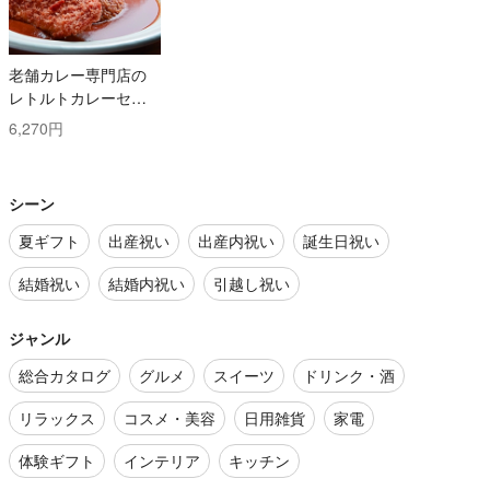
老舗カレー専門店の
レトルトカレーセッ
ト
6,270円
シーン
夏ギフト
出産祝い
出産内祝い
誕生日祝い
結婚祝い
結婚内祝い
引越し祝い
ジャンル
総合カタログ
グルメ
スイーツ
ドリンク・酒
リラックス
コスメ・美容
日用雑貨
家電
体験ギフト
インテリア
キッチン