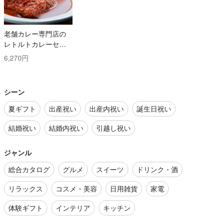
老舗カレー専門店の
レトルトカレーセッ
ト
6,270円
シーン
夏ギフト
出産祝い
出産内祝い
誕生日祝い
結婚祝い
結婚内祝い
引越し祝い
ジャンル
総合カタログ
グルメ
スイーツ
ドリンク・酒
リラックス
コスメ・美容
日用雑貨
家電
体験ギフト
インテリア
キッチン