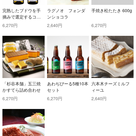
完熟したブドウを手
ラグノオ フォンダ
手焼き松たたき 600g
摘みで選定するコス
ンショコラ
トと時間を掛けた白
6,270円
2,640円
6,270円
ワイン2本セット！ ト
ッリ社/トレッビアー
ノ・ダブルッツォ 42
0 & コッリ・アプルテ
ィーニ 420 ぺコリー
ノ
「杉谷本舗」五三焼
あわぢびーる5種10本
六本木チーズミルフ
かすてら詰め合わせ
セット
ィーユ
6,270円
6,270円
2,640円