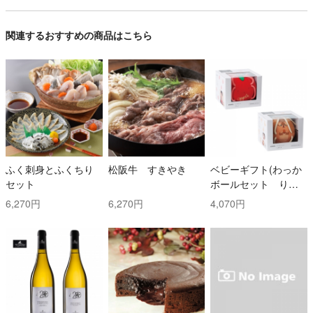
関連するおすすめの商品はこちら
ふく刺身とふくちり
松阪牛 すきやき
ベビーギフト(わっか
セット
ボールセット りん
ご・しまりす)
6,270円
6,270円
4,070円