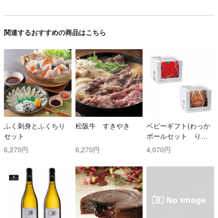
関連するおすすめの商品はこちら
ふく刺身とふくちり
松阪牛 すきやき
ベビーギフト(わっか
セット
ボールセット りん
ご・しまりす)
6,270円
6,270円
4,070円