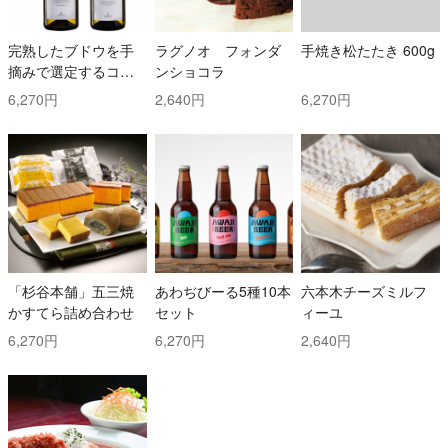
完熟したブドウを手
ラグノオ フォンダ
手焼き松たたき 600g
摘みで選定するコス
ンショコラ
トと時間を掛けた白
6,270円
2,640円
6,270円
ワイン2本セット！ ト
ッリ社/トレッビアー
ノ・ダブルッツォ 42
0 & コッリ・アプルテ
ィーニ 420 ぺコリー
ノ
「杉谷本舗」五三焼
あわぢびーる5種10本
六本木チーズミルフ
かすてら詰め合わせ
セット
ィーユ
6,270円
6,270円
2,640円