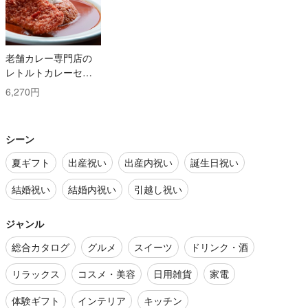
老舗カレー専門店の
レトルトカレーセッ
ト
6,270円
シーン
夏ギフト
出産祝い
出産内祝い
誕生日祝い
結婚祝い
結婚内祝い
引越し祝い
ジャンル
総合カタログ
グルメ
スイーツ
ドリンク・酒
リラックス
コスメ・美容
日用雑貨
家電
体験ギフト
インテリア
キッチン