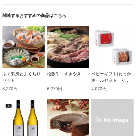
関連するおすすめの商品はこちら
ふく刺身とふくちり
松阪牛 すきやき
ベビーギフト(わっか
セット
ボールセット りん
ご・しまりす)
6,270円
6,270円
4,070円