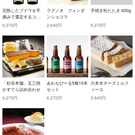
完熟したブドウを手
ラグノオ フォンダ
手焼き松たたき 600g
摘みで選定するコス
ンショコラ
トと時間を掛けた白
6,270円
2,640円
6,270円
ワイン2本セット！ ト
ッリ社/トレッビアー
ノ・ダブルッツォ 42
0 & コッリ・アプルテ
ィーニ 420 ぺコリー
ノ
「杉谷本舗」五三焼
あわぢびーる5種10本
六本木チーズミルフ
かすてら詰め合わせ
セット
ィーユ
6,270円
6,270円
2,640円