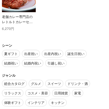
老舗カレー専門店の
レトルトカレーセッ
ト
6,270円
シーン
夏ギフト
出産祝い
出産内祝い
誕生日祝い
結婚祝い
結婚内祝い
引越し祝い
ジャンル
総合カタログ
グルメ
スイーツ
ドリンク・酒
リラックス
コスメ・美容
日用雑貨
家電
体験ギフト
インテリア
キッチン