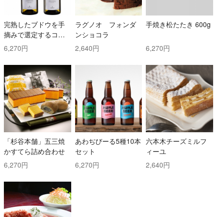
完熟したブドウを手
ラグノオ フォンダ
手焼き松たたき 600g
摘みで選定するコス
ンショコラ
トと時間を掛けた白
6,270円
2,640円
6,270円
ワイン2本セット！ ト
ッリ社/トレッビアー
ノ・ダブルッツォ 42
0 & コッリ・アプルテ
ィーニ 420 ぺコリー
ノ
「杉谷本舗」五三焼
あわぢびーる5種10本
六本木チーズミルフ
かすてら詰め合わせ
セット
ィーユ
6,270円
6,270円
2,640円