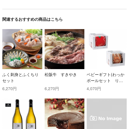
関連するおすすめの商品はこちら
ふく刺身とふくちり
松阪牛 すきやき
ベビーギフト(わっか
セット
ボールセット りん
ご・しまりす)
6,270円
6,270円
4,070円