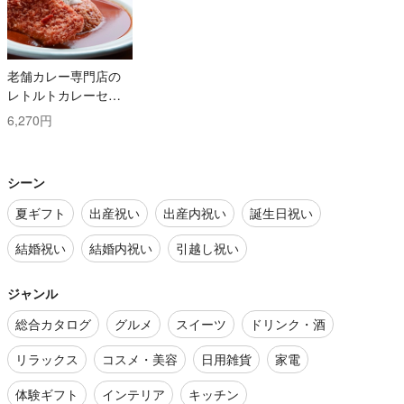
老舗カレー専門店の
レトルトカレーセッ
ト
6,270円
シーン
夏ギフト
出産祝い
出産内祝い
誕生日祝い
結婚祝い
結婚内祝い
引越し祝い
ジャンル
総合カタログ
グルメ
スイーツ
ドリンク・酒
リラックス
コスメ・美容
日用雑貨
家電
体験ギフト
インテリア
キッチン