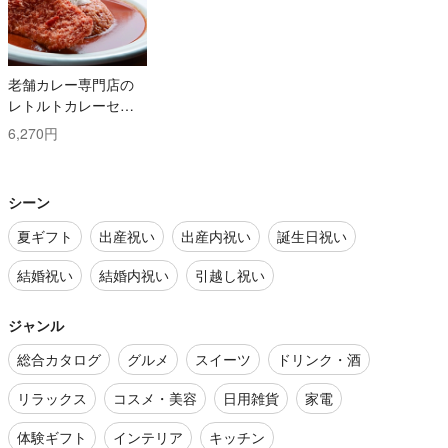
老舗カレー専門店の
レトルトカレーセッ
ト
6,270円
シーン
夏ギフト
出産祝い
出産内祝い
誕生日祝い
結婚祝い
結婚内祝い
引越し祝い
ジャンル
総合カタログ
グルメ
スイーツ
ドリンク・酒
リラックス
コスメ・美容
日用雑貨
家電
体験ギフト
インテリア
キッチン