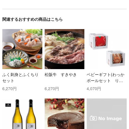
関連するおすすめの商品はこちら
ふく刺身とふくちり
松阪牛 すきやき
ベビーギフト(わっか
セット
ボールセット りん
ご・しまりす)
6,270円
6,270円
4,070円