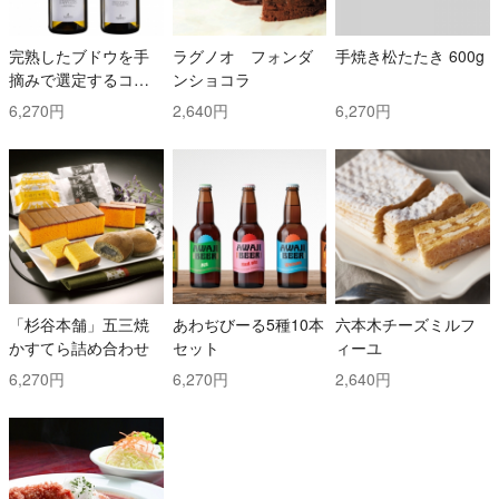
完熟したブドウを手
ラグノオ フォンダ
手焼き松たたき 600g
摘みで選定するコス
ンショコラ
トと時間を掛けた白
6,270円
2,640円
6,270円
ワイン2本セット！ ト
ッリ社/トレッビアー
ノ・ダブルッツォ 42
0 & コッリ・アプルテ
ィーニ 420 ぺコリー
ノ
「杉谷本舗」五三焼
あわぢびーる5種10本
六本木チーズミルフ
かすてら詰め合わせ
セット
ィーユ
6,270円
6,270円
2,640円