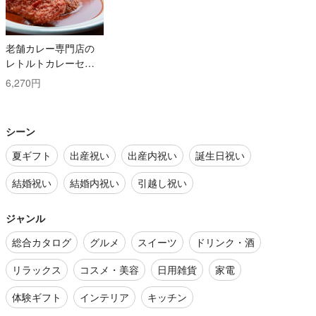
老舗カレー専門店の
レトルトカレーセッ
ト
6,270円
シーン
夏ギフト
出産祝い
出産内祝い
誕生日祝い
結婚祝い
結婚内祝い
引越し祝い
ジャンル
総合カタログ
グルメ
スイーツ
ドリンク・酒
リラックス
コスメ・美容
日用雑貨
家電
体験ギフト
インテリア
キッチン