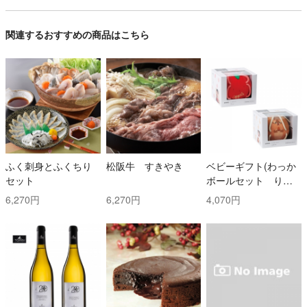
関連するおすすめの商品はこちら
ふく刺身とふくちり
松阪牛 すきやき
ベビーギフト(わっか
セット
ボールセット りん
ご・しまりす)
6,270円
6,270円
4,070円