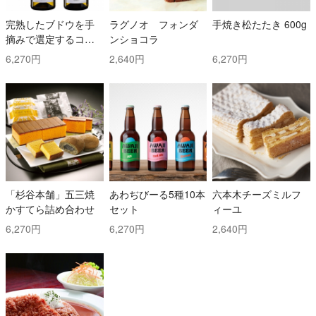
完熟したブドウを手
ラグノオ フォンダ
手焼き松たたき 600g
摘みで選定するコス
ンショコラ
トと時間を掛けた白
6,270円
2,640円
6,270円
ワイン2本セット！ ト
ッリ社/トレッビアー
ノ・ダブルッツォ 42
0 & コッリ・アプルテ
ィーニ 420 ぺコリー
ノ
「杉谷本舗」五三焼
あわぢびーる5種10本
六本木チーズミルフ
かすてら詰め合わせ
セット
ィーユ
6,270円
6,270円
2,640円