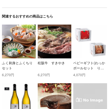
関連するおすすめの商品はこちら
ふく刺身とふくちり
松阪牛 すきやき
ベビーギフト(わっか
セット
ボールセット りん
ご・しまりす)
6,270円
6,270円
4,070円