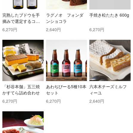
完熟したブドウを手
ラグノオ フォンダ
手焼き松たたき 600g
摘みで選定するコス
ンショコラ
トと時間を掛けた白
6,270円
2,640円
6,270円
ワイン2本セット！ ト
ッリ社/トレッビアー
ノ・ダブルッツォ 42
0 & コッリ・アプルテ
ィーニ 420 ぺコリー
ノ
「杉谷本舗」五三焼
あわぢびーる5種10本
六本木チーズミルフ
かすてら詰め合わせ
セット
ィーユ
6,270円
6,270円
2,640円