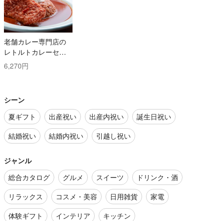
老舗カレー専門店の
レトルトカレーセッ
ト
6,270円
シーン
夏ギフト
出産祝い
出産内祝い
誕生日祝い
結婚祝い
結婚内祝い
引越し祝い
ジャンル
総合カタログ
グルメ
スイーツ
ドリンク・酒
リラックス
コスメ・美容
日用雑貨
家電
体験ギフト
インテリア
キッチン