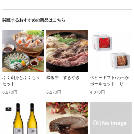
関連するおすすめの商品はこちら
ふく刺身とふくちり
松阪牛 すきやき
ベビーギフト(わっか
セット
ボールセット りん
ご・しまりす)
6,270円
6,270円
4,070円