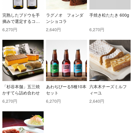
完熟したブドウを手
ラグノオ フォンダ
手焼き松たたき 600g
摘みで選定するコス
ンショコラ
トと時間を掛けた白
6,270円
2,640円
6,270円
ワイン2本セット！ ト
ッリ社/トレッビアー
ノ・ダブルッツォ 42
0 & コッリ・アプルテ
ィーニ 420 ぺコリー
ノ
「杉谷本舗」五三焼
あわぢびーる5種10本
六本木チーズミルフ
かすてら詰め合わせ
セット
ィーユ
6,270円
6,270円
2,640円