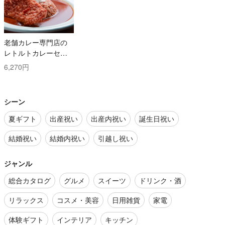
老舗カレー専門店の
レトルトカレーセッ
ト
6,270円
シーン
夏ギフト
出産祝い
出産内祝い
誕生日祝い
結婚祝い
結婚内祝い
引越し祝い
ジャンル
総合カタログ
グルメ
スイーツ
ドリンク・酒
リラックス
コスメ・美容
日用雑貨
家電
体験ギフト
インテリア
キッチン