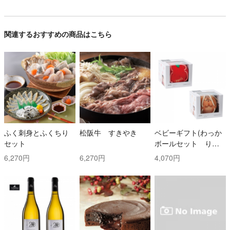
関連するおすすめの商品はこちら
ふく刺身とふくちり
松阪牛 すきやき
ベビーギフト(わっか
セット
ボールセット りん
ご・しまりす)
6,270円
6,270円
4,070円