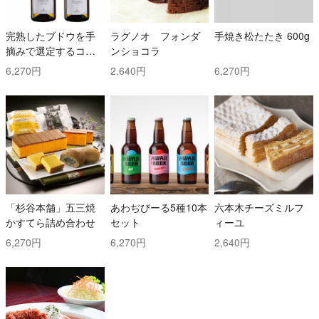
完熟したブドウを手
ラグノオ フォンダ
手焼き松たたき 600g
摘みで選定するコス
ンショコラ
トと時間を掛けた白
6,270円
2,640円
6,270円
ワイン2本セット！ ト
ッリ社/トレッビアー
ノ・ダブルッツォ 42
0 & コッリ・アプルテ
ィーニ 420 ぺコリー
ノ
「杉谷本舗」五三焼
あわぢびーる5種10本
六本木チーズミルフ
かすてら詰め合わせ
セット
ィーユ
6,270円
6,270円
2,640円