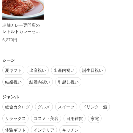
老舗カレー専門店の
レトルトカレーセッ
ト
6,270円
シーン
夏ギフト
出産祝い
出産内祝い
誕生日祝い
結婚祝い
結婚内祝い
引越し祝い
ジャンル
総合カタログ
グルメ
スイーツ
ドリンク・酒
リラックス
コスメ・美容
日用雑貨
家電
体験ギフト
インテリア
キッチン