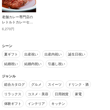
老舗カレー専門店の
レトルトカレーセッ
ト
6,270円
シーン
夏ギフト
出産祝い
出産内祝い
誕生日祝い
結婚祝い
結婚内祝い
引越し祝い
ジャンル
総合カタログ
グルメ
スイーツ
ドリンク・酒
リラックス
コスメ・美容
日用雑貨
家電
体験ギフト
インテリア
キッチン