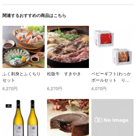
関連するおすすめの商品はこちら
ふく刺身とふくちり
松阪牛 すきやき
ベビーギフト(わっか
セット
ボールセット りん
ご・しまりす)
6,270円
6,270円
4,070円