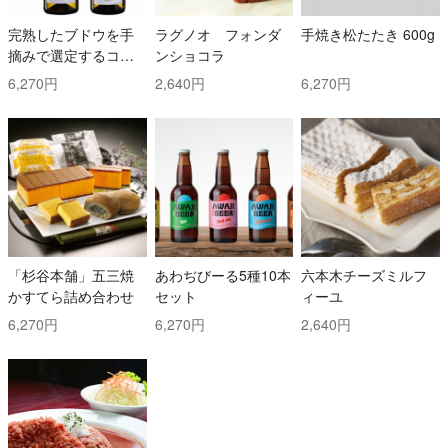
完熟したブドウを手
ラグノオ フォンダ
手焼き松たたき 600g
摘みで選定するコス
ンショコラ
トと時間を掛けた白
6,270円
2,640円
6,270円
ワイン2本セット！ ト
ッリ社/トレッビアー
ノ・ダブルッツォ 42
0 & コッリ・アプルテ
ィーニ 420 ぺコリー
ノ
「杉谷本舗」五三焼
あわぢびーる5種10本
六本木チーズミルフ
かすてら詰め合わせ
セット
ィーユ
6,270円
6,270円
2,640円