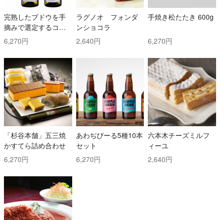
完熟したブドウを手
ラグノオ フォンダ
手焼き松たたき 600g
摘みで選定するコス
ンショコラ
トと時間を掛けた白
6,270円
2,640円
6,270円
ワイン2本セット！ ト
ッリ社/トレッビアー
ノ・ダブルッツォ 42
0 & コッリ・アプルテ
ィーニ 420 ぺコリー
ノ
「杉谷本舗」五三焼
あわぢびーる5種10本
六本木チーズミルフ
かすてら詰め合わせ
セット
ィーユ
6,270円
6,270円
2,640円