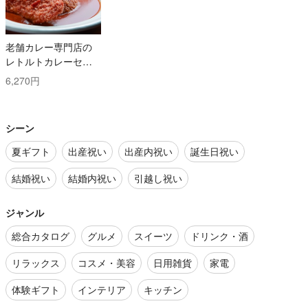
老舗カレー専門店の
レトルトカレーセッ
ト
6,270円
シーン
夏ギフト
出産祝い
出産内祝い
誕生日祝い
結婚祝い
結婚内祝い
引越し祝い
ジャンル
総合カタログ
グルメ
スイーツ
ドリンク・酒
リラックス
コスメ・美容
日用雑貨
家電
体験ギフト
インテリア
キッチン