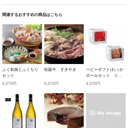
関連するおすすめの商品はこちら
ふく刺身とふくちり
松阪牛 すきやき
ベビーギフト(わっか
セット
ボールセット りん
ご・しまりす)
6,270円
6,270円
4,070円