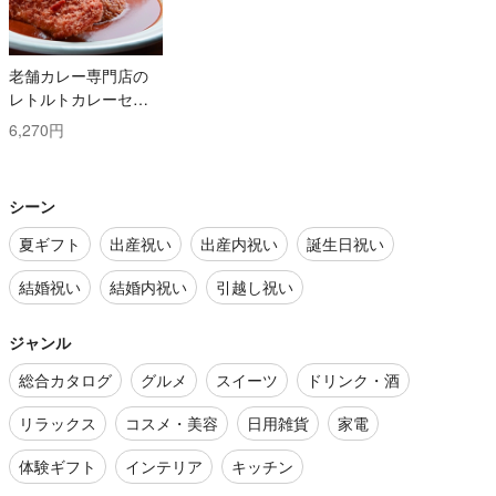
老舗カレー専門店の
レトルトカレーセッ
ト
6,270円
シーン
夏ギフト
出産祝い
出産内祝い
誕生日祝い
結婚祝い
結婚内祝い
引越し祝い
ジャンル
総合カタログ
グルメ
スイーツ
ドリンク・酒
リラックス
コスメ・美容
日用雑貨
家電
体験ギフト
インテリア
キッチン