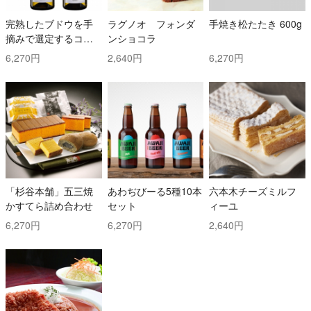
完熟したブドウを手
ラグノオ フォンダ
手焼き松たたき 600g
摘みで選定するコス
ンショコラ
トと時間を掛けた白
6,270円
2,640円
6,270円
ワイン2本セット！ ト
ッリ社/トレッビアー
ノ・ダブルッツォ 42
0 & コッリ・アプルテ
ィーニ 420 ぺコリー
ノ
「杉谷本舗」五三焼
あわぢびーる5種10本
六本木チーズミルフ
かすてら詰め合わせ
セット
ィーユ
6,270円
6,270円
2,640円