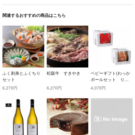
関連するおすすめの商品はこちら
ふく刺身とふくちり
松阪牛 すきやき
ベビーギフト(わっか
セット
ボールセット りん
ご・しまりす)
6,270円
6,270円
4,070円