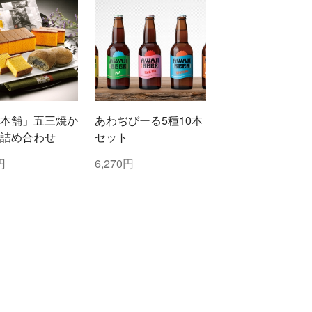
コッリ・アプルティー
ニ 420 ぺコリーノ
本舗」五三焼か
あわぢびーる5種10本
詰め合わせ
セット
円
6,270円