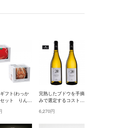
ギフト(わっか
完熟したブドウを手摘
セット りん
みで選定するコストと
まりす)
時間を掛けた白ワイン
円
6,270円
2本セット！ トッリ
社/トレッビアーノ・
ダブルッツォ 420 &