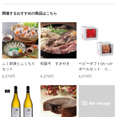
関連するおすすめの商品はこちら
ふく刺身とふくちり
松阪牛 すきやき
ベビーギフト(わっか
セット
ボールセット りん
ご・しまりす)
6,270円
6,270円
4,070円