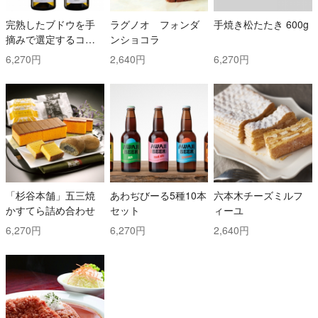
完熟したブドウを手
ラグノオ フォンダ
手焼き松たたき 600g
摘みで選定するコス
ンショコラ
トと時間を掛けた白
6,270円
2,640円
6,270円
ワイン2本セット！ ト
ッリ社/トレッビアー
ノ・ダブルッツォ 42
0 & コッリ・アプルテ
ィーニ 420 ぺコリー
ノ
「杉谷本舗」五三焼
あわぢびーる5種10本
六本木チーズミルフ
かすてら詰め合わせ
セット
ィーユ
6,270円
6,270円
2,640円