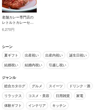
老舗カレー専門店の
レトルトカレーセッ
ト
6,270円
シーン
夏ギフト
出産祝い
出産内祝い
誕生日祝い
結婚祝い
結婚内祝い
引越し祝い
ジャンル
総合カタログ
グルメ
スイーツ
ドリンク・酒
リラックス
コスメ・美容
日用雑貨
家電
体験ギフト
インテリア
キッチン