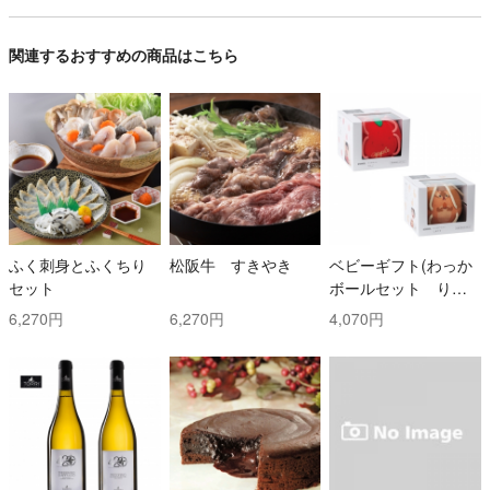
関連するおすすめの商品はこちら
ふく刺身とふくちり
松阪牛 すきやき
ベビーギフト(わっか
セット
ボールセット りん
ご・しまりす)
6,270円
6,270円
4,070円