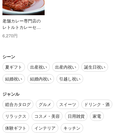
老舗カレー専門店の
レトルトカレーセッ
ト
6,270円
シーン
夏ギフト
出産祝い
出産内祝い
誕生日祝い
結婚祝い
結婚内祝い
引越し祝い
ジャンル
総合カタログ
グルメ
スイーツ
ドリンク・酒
リラックス
コスメ・美容
日用雑貨
家電
体験ギフト
インテリア
キッチン