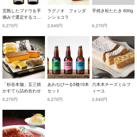
完熟したブドウを手
ラグノオ フォンダ
手焼き松たたき 600g
摘みで選定するコス
ンショコラ
トと時間を掛けた白
6,270円
2,640円
6,270円
ワイン2本セット！ ト
ッリ社/トレッビアー
ノ・ダブルッツォ 42
0 & コッリ・アプルテ
ィーニ 420 ぺコリー
ノ
「杉谷本舗」五三焼
あわぢびーる5種10本
六本木チーズミルフ
かすてら詰め合わせ
セット
ィーユ
6,270円
6,270円
2,640円