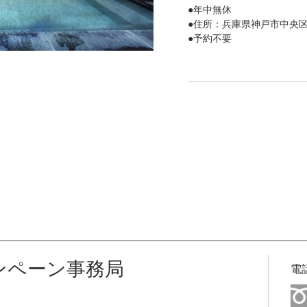
●年中無休
●住所：兵庫県神戸市中央区東
●予約不要
●チケット有効期限：約5ヵ
●URL:
http://www.manyo.co.
※画像はイメージです。
※現地までの交通費、入湯
い追加注文等は現地にてお
※除外日、プラン内容は予
予めご了承ください。
ペーン事務局
電