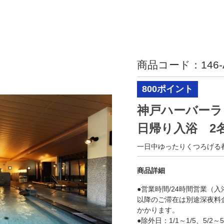
商品コード：
146
800ポイント
神戸ハーバー
日帰り入浴 
一日中ゆったりくつろげる
商品詳細
●営業時間/24時間営業（入
以降のご滞在は別途深夜料
かかります。
●除外日：1/1～1/5、5/2～5