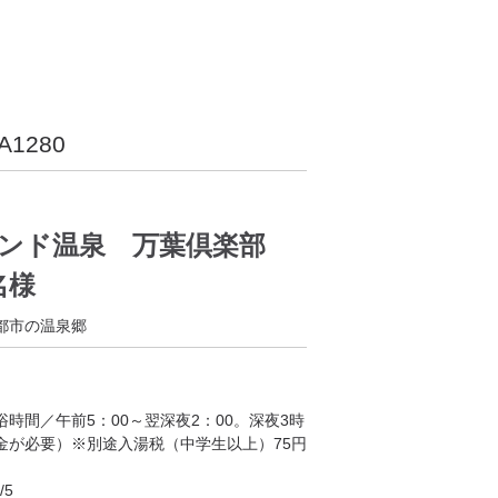
-A1280
ランド温泉 万葉倶楽部
2名様
都市の温泉郷
浴時間／午前5：00～翌深夜2：00。深夜3時
金が必要）※別途入湯税（中学生以上）75円
/5