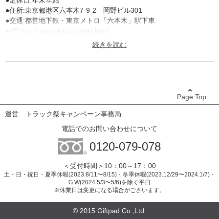
●定休日:年末年始
●住所:東京都港区六本木7-9-2 岡野ビル301
●交通:都営地下鉄・東京メトロ「六本木」駅下車
●HP:
http://www.chai.jp/index.html
●チケット有効期限:約5ヵ月
●予約必要
■お申し込み完了後、約2週間で「ご利用チケット」をお届けいたし
ます。
ご予約が必要な施設がございますのでご利用チケットに記載されて
Page Top
いる施設にお電話にてご予約ください。
※お申し込み後の商品変更、取り消しはできません。
運営
トラック祭キャンペーン事務局
※現地までの交通費・追加料金などはお客様負担となりますので、
電話でのお問い合わせについて
予めご了承願います。
0120-079-078
※施設の都合により、除外日が変更になる場合がございますので、
ご予約の際ご確認ください。
＜受付時間＞10：00～17：00
土・日・祝日・夏季休暇(2023.8/11〜8/15)・冬季休暇(2023.12/29〜2024.1/7)・
G.W(2024.5/3〜5/6)を除く平日
※休業日は変更になる場合がございます。
© 2015 Giftpad Co.,Ltd.