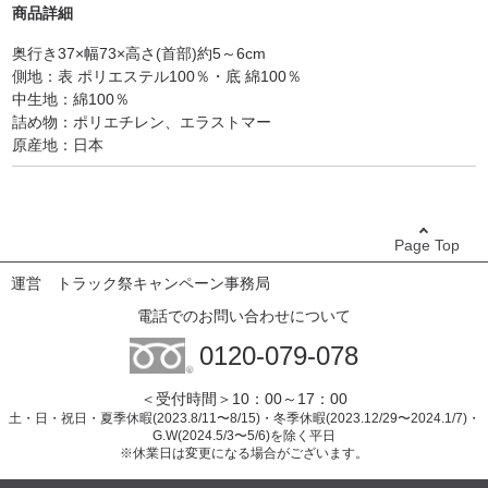
中材は、頭部の位置や動き方に合わせて、6つの部屋に別れてお
商品詳細
り、その中に4種類の中材を使いわけています。隙間を作り出し、
群れを防ぐ、球体のミニコルマビーズ、首を圧迫せずやさしく支え
奥行き37×幅73×高さ(首部)約5～6cm
るエラストマーパイプ、横向きに眠る時に必要な高さを出すナチュ
側地：表 ポリエステル100％・底 綿100％
ラルパイプ、寝返りをサポートするエラストマーコルマ。
中生地：綿100％
日本人には日本人の体形にピッタリ合ったモノを、という想いで、
詰め物：ポリエチレン、エラストマー
120以上の試作と48種類の素材を吟味し、2年の歳月を経て開発し
原産地：日本
ました。
【ご自宅で高さの調整ができます】
理想的な枕の高さは、体型や首のカーブの深さによって変わりま
Page Top
す。中材を増やしたり減らしたりする事で、自分の好きな場所を好
きな高さにカスタマイズできるので、ご自身にぴったりな状態に調
運営
トラック祭キャンペーン事務局
整してください。
電話でのお問い合わせについて
【丸洗いが出来て清潔】
0120-079-078
ヒトは寝ている間にコップ1杯の汗をかきます。特に頭は温度が高
く、蒸れやすい部分。ジムナストプラスは丸洗い可能で、臭いや
＜受付時間＞10：00～17：00
菌・ダニなどの心配がなく、長く清潔にご使用いただけます。
土・日・祝日・夏季休暇(2023.8/11〜8/15)・冬季休暇(2023.12/29〜2024.1/7)・
G.W(2024.5/3〜5/6)を除く平日
※休業日は変更になる場合がございます。