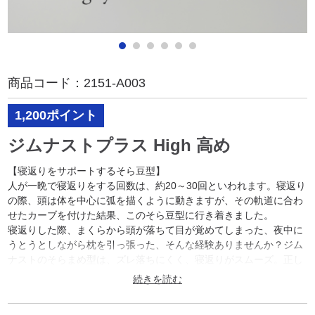
商品コード：
2151-A003
1,200ポイント
ジムナストプラス High 高め
【寝返りをサポートするそら豆型】
人が一晩で寝返りをする回数は、約20～30回といわれます。寝返り
の際、頭は体を中心に弧を描くように動きますが、その軌道に合わ
せたカーブを付けた結果、このそら豆型に行き着きました。
寝返りした際、まくらから頭が落ちて目が覚めてしまった、夜中に
うとうとしながら枕を引っ張った、そんな経験ありませんか？ジム
ナストのそらまめ型は、ズレ落ちにくく、寝返りがスムーズ。正し
い姿勢が保てて、朝までぐっすりです。
【6つの部屋と4種の素材】