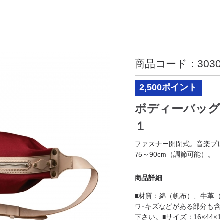
商品コード：
303
2,500ポイント
ボディーバッグ
１
ファスナー開閉式。音楽プ
75～90cm（調節可能）。
商品詳細
■材質：綿（帆布）、牛革
ワ･キズなどがある部分も
下さい。■サイズ：16×44×