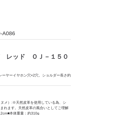
0-A086
 レッド ＯＪ－１５０
レーヤーイヤホン穴×2穴。ショルダー長さ約
（ヌメ）:※天然皮革を使用している為、シ
含まれます。天然皮革の風合いとしてご理解
12cm■本体重量：約310g