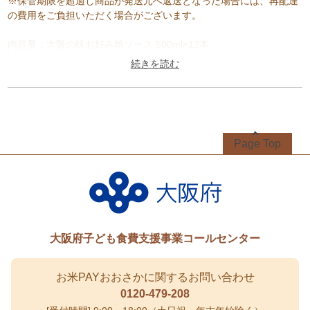
※保管期限を超過し商品が発送元へ返送となった場合には、再配達
の費用をご負担いただく場合がございます。
内容量：大阪の味お好み焼ソース 500ml×12本
賞味期限：720日
アレルゲン(28品目中)：大豆、りんご
配送パターン：常温
Page Top
原材料：
野菜・果実(りんご(国産)、たまねぎ、トマト、その他)、糖類(果糖
ぶどう糖液糖、砂糖)、醸造酢、食塩、酒精、香辛料 / 増粘剤(加工
澱粉)、酸味料、カラメル色素、調味料(アミノ酸等)、甘味料(甘草)
大阪府子ども食費支援事業コールセンター
お米PAYおおさかに関するお問い合わせ
0120-479-208