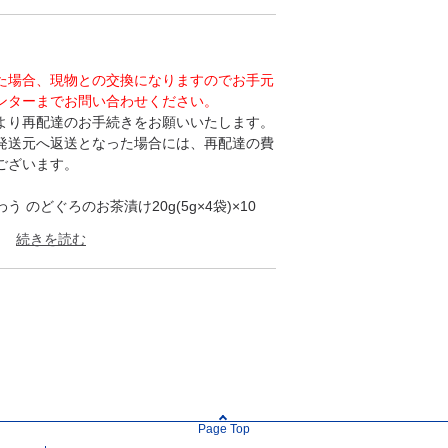
た場合、現物との交換になりますのでお手元
ンターまでお問い合わせください。
より再配達のお手続きをお願いいたします。
発送元へ返送となった場合には、再配達の費
ございます。
 のどぐろのお茶漬け20g(5g×4袋)×10
、ほうじ茶パウダー、アカムツ(のどぐろ)、
、砂糖、のり、酵母エキス、鰹節粉末、デキ
茶、しょうゆ、昆布粉末／加工でん粉、トレ
等)、カラメル色素、(一部に小麦・大豆を含
日
麦、大豆
Page Top