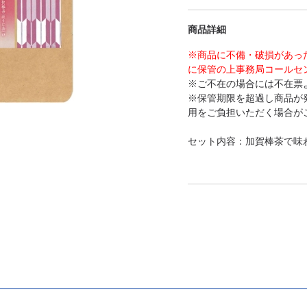
商品詳細
※商品に不備・破損があっ
に保管の上事務局コールセ
※ご不在の場合には不在票
※保管期限を超過し商品が
用をご負担いただく場合が
セット内容：加賀棒茶で味わう
原材料名：食塩(国内製造)
あられ、ぶどう糖、でん粉
ストリン、発酵調味料、抹
ハロース、調味料(アミノ酸
む)
賞味期限：製造日より180
アレルゲン(28品目中)：小
加工地：石川県