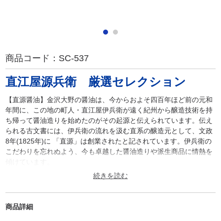
商品コード：
SC-537
直江屋源兵衛 厳選セレクション
【直源醤油】金沢大野の醤油は、今からおよそ四百年ほど前の元和
年間に、この地の町人・直江屋伊兵衛が遠く紀州から醸造技術を持
ち帰って醤油造りを始めたのがその起源と伝えられています。伝え
られる古文書には、伊兵衛の流れを汲む直系の醸造元として、文政
8年(1825年)に 「直源」は創業されたと記されています。伊兵衛の
こだわりを忘れぬよう、今も卓越した醤油造りや派生商品に情熱を
傾けています。
直江屋源兵衛 厳選セレクションは、国産原料100％の昔懐かしい
コクと香りが自慢の丸大豆醤油や肉料理をワンランクアップさせる
たれ等、バラエティー豊かな調味料セットです。
商品詳細