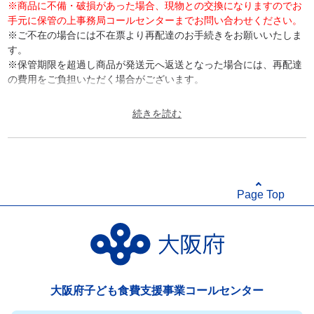
※商品に不備・破損があった場合、現物との交換になりますのでお
手元に保管の上事務局コールセンターまでお問い合わせください。
※ご不在の場合には不在票より再配達のお手続きをお願いいたしま
す。
※保管期限を超過し商品が発送元へ返送となった場合には、再配達
の費用をご負担いただく場合がございます。
セット内容：丸大豆醤油もろみの雫、もろみの雫生姜醤油、もろみ
の雫醤油糀、だいこんおろしのたれ、自家製焼肉のたれ、ぽん酢
120ml 各2
原材料：
【だいこんおろしのたれ】
Page Top
大根おろし(国内製造) 、しょうゆ、砂糖・ぶどう糖果糖液糖、発酵
調味料、おろしたまねぎ、レモン果汁、醸造酢、食塩、生姜汁、昆
布エキス、おろしにんにく、／酒精、増粘多糖類、(一部に小麦・大
豆を含む)
【自家製焼肉のたれ】
しょうゆ(国内製造) 、果糖、砂糖・ぶどう糖果糖液糖、みりん、り
んご果汁、おろしりんご、おろしにんにく、オニオンエキス、レモ
大阪府子ども食費支援事業コールセンター
ン果汁、食塩、酵母エキス、ごま油、ぶどう酢、おろし生姜、豆板