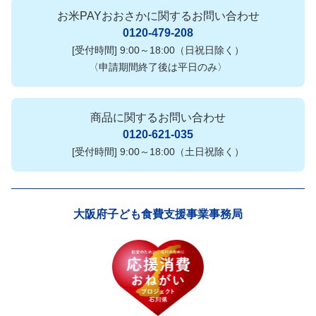
醤、発酵調味料、こしょう／調味料(アミノ酸等) 、酸味料、甘味料
(甘草)、(一部に小麦・大豆・りんご・ごまを含む)
お米PAYおおさかに関するお問い合わせ
【ぽん酢】
0120-479-208
しょうゆ(国内製造）、ゆず果汁、糖類(砂糖・ぶどう糖果糖液
[受付時間] 9:00～18:00（日祝日除く）
糖）、みりん、昆布エキス、かつお節エキス、発酵調味料、（一部
〈申請期間終了後は平日のみ〉
に小麦・大豆を含む)
【丸大豆醤油 もろみの雫】
大豆(国産)、小麦、食塩
商品に関するお問い合わせ
【もろみの雫 醤油糀】
しょうゆ(国内製造）、米こうじ、（一部に小麦・大豆を含む)
0120-621-035
【もろみの雫 生姜醤油】
[受付時間] 9:00～18:00（土日祝除く）
しょうゆ (国内製造）、生姜汁、おろし生姜／アルコール、（一部
に小麦・大豆を含む)
大阪府子ども食費支援事業事務局
賞味期限：製造日より365日
アレルゲン(28品目中)：小麦・大豆・りんご・ごま
加工地：日本
配送パターン：常温