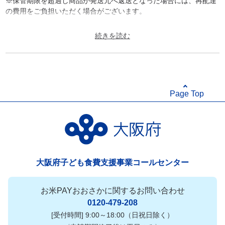
※保管期限を超過し商品が発送元へ返送となった場合には、再配達
の費用をご負担いただく場合がございます。
セット内容：たまごスープ6.4g×16、具材を味わうおみそ汁長ねぎ
×12、アマノフーズ減塩いつものおみそ汁なす9.0g×2、アマノフー
ズ減塩いつものおみそ汁なめこ8.0g×2
原材料：
【たまごスープ】
食塩、チキンエキス、デキストリン、食用ごま油、醤油、昆布エキ
Page Top
ス、澱粉、ゼラチン、香辛料、具(鶏卵(国産)、乾燥わかめ、乾燥ね
ぎ)／ソルビトール、調味料(アミノ酸等)、増粘剤(キサンタンガ
ム)、酸化防止剤(ビタミンＥ)、着色料(カロチン)
【具材を味わうおみそ汁長ねぎ】
米みそ(国内製造)、長ねぎ、かつお節エキス、乾燥ねぎ、乾燥わか
め、でん粉、かつお節粉末／調味料(アミノ酸等)、増粘剤(キサンタ
ンガム)、酸化防止剤(ビタミンＥ)
大阪府子ども食費支援事業コールセンター
【アマノフーズ減塩いつものおみそ汁なす】
揚げなす(外国製造)、米みそ、豆乳、デキストリン、ねぎ、調合み
そ、みりん、風味調味料、乾燥わかめ、でん粉、かつお節粉末、オ
お米PAYおおさかに関するお問い合わせ
ニオンエキスパウダー、酵母エキスパウダー、こんぶエキスパウダ
0120-479-208
ー／調味料(アミノ酸等)、酸化防止剤(ビタミンＥ)、酸味料
[受付時間] 9:00～18:00（日祝日除く）
【アマノフーズ減塩いつものおみそ汁なめこ】