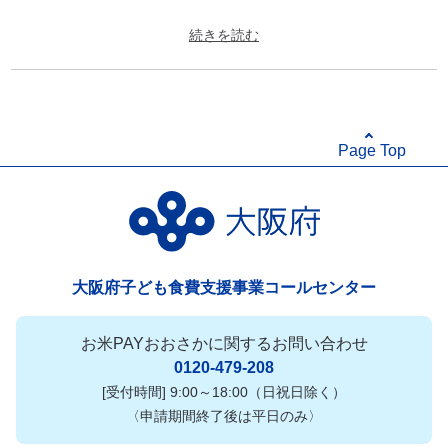
セット内容：わかめスープ3袋入×10、わかめスープ 焙煎ごまスー
プ3袋入り×10、わかめスープ 焼肉屋さんのコムタンスープ3袋入り
×10
賞味期限：製造日より360日
アレルゲン(28品目中)：卵、乳成分、小麦、牛肉、大豆、豚肉、ご
Page Top
ま、鶏肉
配送パターン：常温
大阪府子ども食費支援事業コールセンター
お米PAYおおさかに関するお問い合わせ
0120-479-208
[受付時間] 9:00～18:00（日祝日除く）
〈申請期間終了後は平日のみ〉