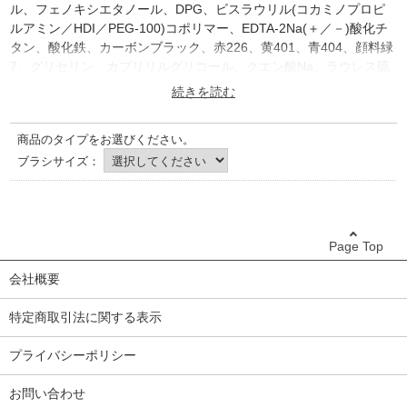
ル、フェノキシエタノール、DPG、ビスラウリル(コカミノプロピ
ルアミン／HDI／PEG-100)コポリマー、EDTA-2Na(＋／－)酸化チ
タン、酸化鉄、カーボンブラック、赤226、黄401、青404、顔料緑
7、グリセリン、カプリリルグリコール、クエン酸Na、ラウレス硫
酸Na、キサンタンガム、PG、ポリソルベート80、水酸化Al、シリ
カ
※冬季・寒冷地におきましては商品が凍結する場合がございますの
商品のタイプをお選びください。
で、気候が暖かくなってからのご注文をオススメしております。ご
検討のほど宜しくお願い致します。
ブラシサイズ：
原産地：日本
Page Top
会社概要
特定商取引法に関する表示
プライバシーポリシー
お問い合わせ