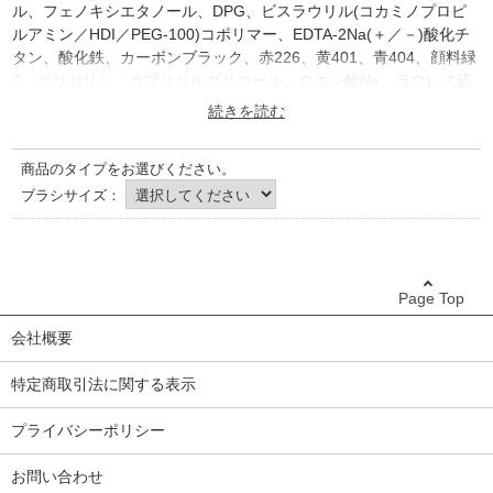
ル、フェノキシエタノール、DPG、ビスラウリル(コカミノプロピ
ルアミン／HDI／PEG-100)コポリマー、EDTA-2Na(＋／－)酸化チ
タン、酸化鉄、カーボンブラック、赤226、黄401、青404、顔料緑
7、グリセリン、カプリリルグリコール、クエン酸Na、ラウレス硫
酸Na、キサンタンガム、PG、ポリソルベート80、水酸化Al、シリ
カ
※冬季・寒冷地におきましては商品が凍結する場合がございますの
商品のタイプをお選びください。
で、気候が暖かくなってからのご注文をオススメしております。ご
検討のほど宜しくお願い致します。
ブラシサイズ：
原産地：日本
Page Top
会社概要
特定商取引法に関する表示
プライバシーポリシー
お問い合わせ