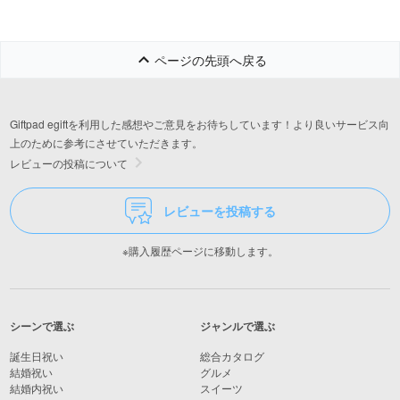
いアルミ製グ
ンダー 粗さ調
能 ミニミル ac 
220 | 手挽き
ページの先頭へ戻る
ーミル,ミル,
ンダー,ハンド
手動,コーヒー
者,初心者,小型
Giftpad egiftを利用した感想やご意見をお待ちしています！より良いサービス向
ち運び,登山,カ
上のために参考にさせていただきます。
ェ,インテリア
レビューの投稿について
ロ,昭和,北欧,
レビューを投稿する
※購入履歴ページに移動します。
シーンで選ぶ
ジャンルで選ぶ
誕生日祝い
総合カタログ
結婚祝い
グルメ
結婚内祝い
スイーツ