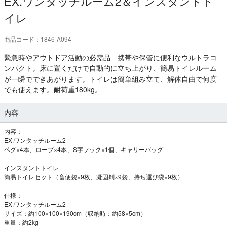
EX.ワンタッチルーム2＆インスタントト
イレ
商品コード：1846-A094
緊急時やアウトドア活動の必需品 携帯や保管に便利なウルトラコ
ンパクト。床に置くだけで自動的に立ち上がり、簡易トイレルーム
が一瞬でできあがります。トイレは簡単組み立て、解体自由で何度
でも使えます。耐荷重180kg。
内容
内容：
EX.ワンタッチルーム2
ペグ×4本、ロープ×4本、S字フック×1個、キャリーバッグ
インスタントトイレ
簡易トイレセット（畜便袋×9枚、凝固剤×9袋、持ち運び袋×9枚）
仕様：
EX.ワンタッチルーム2
サイズ：約100×100×190cm（収納時：約58×5cm）
重量：約2kg