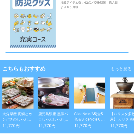
掲載アイテム数：62点／交換期限 購入日
より６ヶ月後
こちらもおすすめ
もっと見る
大分県産 真鯛とカ
鹿児島県産 黒豚バ
SlideNote(A5)全5
【バリスタ多
ンパチのしゃぶし
ラしゃぶしゃぶ(50
色＆SlideNoteリフ
用】 カリタ Kal
ゃぶセット
0g×3)
ィル(A5)セット
コーヒーミル 
11,770円
11,770円
11,770円
11,770円
粒度の安定性