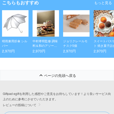
こちらもおすすめ
もっと見る
晴雨兼用折傘 シル
中村孝明監修 調味
ジョリクレールモ
スイートバス
バー
料＆和のアソート
ナスク5個
ト 焼き菓子詰
ギフト
2,970円
2,970円
2,970円
2,970円
ページの先頭へ戻る
Giftpad egiftを利用した感想やご意見をお待ちしています！より良いサービス向
上のために参考にさせていただきます。
レビューの投稿について