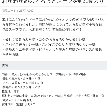
おかわかめのとろっとスープ3種 30食入り
商品コード：2677-A007
出汁にこだわったベースにおかわかめ＋オクラのW(ダブル)のネバと
ろ食材を合わせました。時間が経つにつれてとろみが増す手軽な個
包装スープです。お湯を注ぐだけで簡単に作れます！
＜優しく染みるみそ味＞コクのあるまろやかな優しい味
＜スパイス香るカレー味＞スパイスの効いた本格的なカレー味
＜情熱のキムチチゲ味＞ピリっとした辛みと酸味のバランスが食欲
をそそる味
内容
内容：(箱入り)おかわかめのとろっとスープ3種セット(10袋×3個)
-優しく染みる＜みそ味＞×1個
-スパイス香る＜カレー味＞×1個
-情熱の＜キムチチゲ味＞×1個
原産地：日本
原材料の一部に小麦・大豆(みそ味・カレー味)、乳成分・小麦・大豆・豚肉・鶏
肉(キムチチゲ味)を含む
賞味期限：製造日より2年