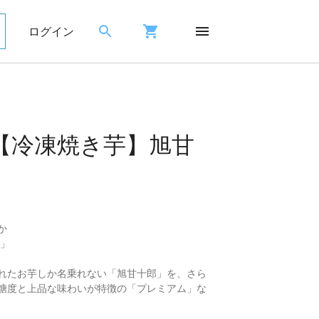
ログイン
!】【冷凍焼き芋】旭甘
か
3」
れたお芋しか名乗れない「旭甘十郎」を、さら
糖度と上品な味わいが特徴の「プレミアム」な