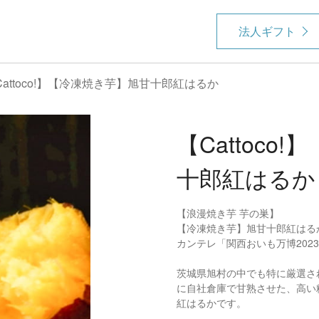
法人ギフト
Cattoco!】【冷凍焼き芋】旭甘十郎紅はるか
【Cattoco
十郎紅はるか
【浪漫焼き芋 芋の巣】
【冷凍焼き芋】旭甘十郎紅はる
カンテレ「関西おいも万博202
茨城県旭村の中でも特に厳選さ
に自社倉庫で甘熟させた、高い
紅はるかです。