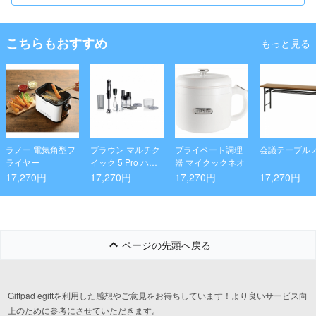
こちらもおすすめ
もっと見る
ラノー 電気角型フ
ブラウン マルチク
プライベート調理
会議テーブル 
ライヤー
イック 5 Pro ハン
器 マイクックネオ
ドブレンダー(ブラ
17,270円
17,270円
17,270円
17,270円
ック／シルバー)
ページの先頭へ戻る
Giftpad egiftを利用した感想やご意見をお待ちしています！より良いサービス向
上のために参考にさせていただきます。