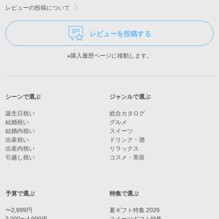
レビューの投稿について
レビューを投稿する
※購入履歴ページに移動します。
シーンで選ぶ
ジャンルで選ぶ
誕生日祝い
総合カタログ
結婚祝い
グルメ
結婚内祝い
スイーツ
出産祝い
ドリンク・酒
出産内祝い
リラックス
引越し祝い
コスメ・美容
予算で選ぶ
特集で選ぶ
〜2,999円
夏ギフト特集 2026
3,000〜4,999円
スイーツギフト特集