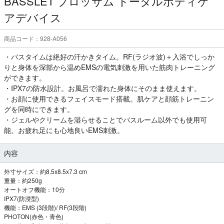
BASSLET ブロッサム トータルボディケ
アデバイス
商品コード：928-A056
・バスタイムは絶好の汗かきタイム。RF(ラジオ波)＋入浴でしっか
りと身体を深部から温めEMSの電気刺激を用いた筋肉トレーニング
ができます。
・IPX7の防水設計。お風呂で濡れた身体にそのまま使えます。
・お顔に使用できるフェイスモード搭載。肌ケアと顔筋トレーニン
グを同時にできます。
・ジェルやクリームを湿らせることでバスルーム以外でも使用可
能。お疲れ足にも心地良いEMS刺激。
内容
外寸サイズ：約8.5x8.5x7.3 cm
重量：約250g
オートオフ機能：10分
IPX7(防浸型)
機能：EMS (3段階)/ RF(3段階)
PHOTON(赤色・青色)