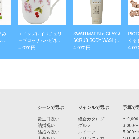
「み
エインズレイ〈チェリ
SWATi MARBLe CLAY &
PIC
ラシ
ーブロッサムハピネ
SCRUB BODY WASH(A
くる
本セッ
ス〉 マグ
NISE JASMINEの香り)
4,070円
4,070円
4,0
シーンで選ぶ
ジャンルで選ぶ
予算で
誕生日祝い
総合カタログ
〜2,99
結婚祝い
グルメ
3,000〜
結婚内祝い
スイーツ
5,000〜
出産祝い
ドリンク・酒
10,00