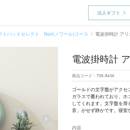
法人ギフト
フトパッドセレクト Noir(ノワール)コース
電波掛時計 アリオ
電波掛時計 ア
商品コード：758-A436
ゴールドの文字盤がアクセ
ガラスで覆われており、ホ
してくれます。文字盤を滑
音」がせず静かです。寝室
内容