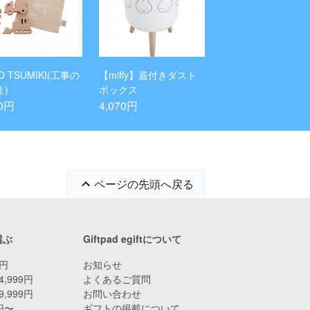
TO TSUMIKI(工事の
【miffy】蓋付きダスト
ま)
ボックス
70円
4,070円
ページの先頭へ戻る
選ぶ
Giftpad egiftについて
9円
お知らせ
4,999円
よくあるご質問
9,999円
お問い合わせ
0円〜
ギフトの掲載について