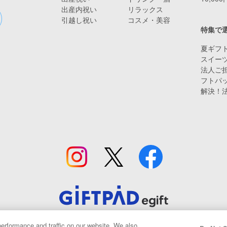
出産内祝い
リラックス
引越し祝い
コスメ・美容
特集で
夏ギフト
スイー
法人ご担
フトパ
解決！
© Giftpad Co., Ltd.
erformance and traffic on our website. We also