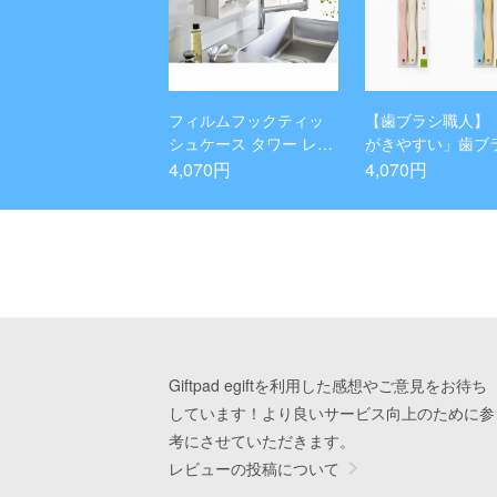
フィルムフックティッ
【歯ブラシ職人】
シュケース タワー レギ
がきやすい」歯ブ
ュラーサイズ ホワイト
ワイド ふつう 12
4,070円
4,070円
ト
Giftpad egiftを利用した感想やご意見をお待ち
しています！より良いサービス向上のために参
考にさせていただきます。
レビューの投稿について