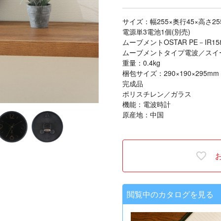
サイズ：幅255×奥行45×高さ25
電源単3電池1個(別売)
ムーブメントOSTAR PE－IR15
ムーブメントタイプ電波／スイ
重量：0.4kg
梱包サイズ：290×190×295mm
完成品
ポリスチレン／ガラス
機能：電波時計
原産地：中国
閲覧中のカタログを見る