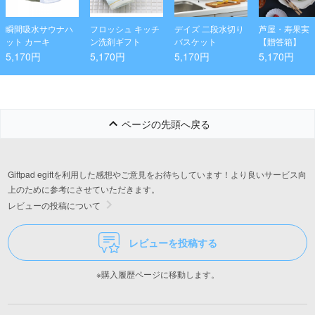
瞬間吸水サウナハ
フロッシュ キッチ
デイズ 二段水切り
芦屋・寿果実
ット カーキ
ン洗剤ギフト
バスケット
【贈答箱】
5,170円
5,170円
5,170円
5,170円
ページの先頭へ戻る
Giftpad egiftを利用した感想やご意見をお待ちしています！より良いサービス向
上のために参考にさせていただきます。
レビューの投稿について
レビューを投稿する
※購入履歴ページに移動します。