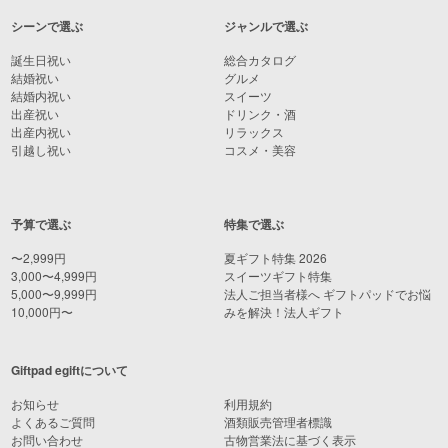
シーンで選ぶ
ジャンルで選ぶ
誕生日祝い
総合カタログ
結婚祝い
グルメ
結婚内祝い
スイーツ
出産祝い
ドリンク・酒
出産内祝い
リラックス
引越し祝い
コスメ・美容
予算で選ぶ
特集で選ぶ
〜2,999円
夏ギフト特集 2026
3,000〜4,999円
スイーツギフト特集
5,000〜9,999円
法人ご担当者様へ ギフトパッドでお悩
10,000円〜
みを解決！法人ギフト
Giftpad egiftについて
お知らせ
利用規約
よくあるご質問
酒類販売管理者標識
お問い合わせ
古物営業法に基づく表示