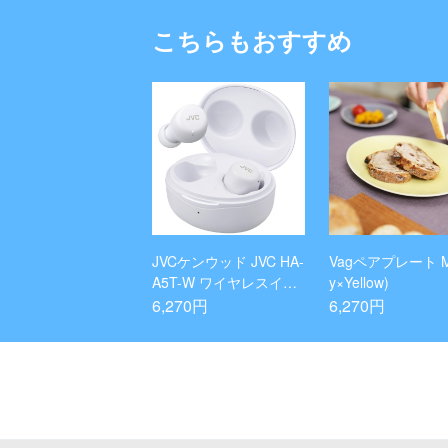
こちらもおすすめ
JVCケンウッド JVC HA-
Vagペアプレート M
A5T-W ワイヤレスイヤ
y×Yellow)
ホン Bluetooth ホワイト
6,270円
6,270円
カナル型 最大15h再生
生活防水 小型 軽量 音量
調節