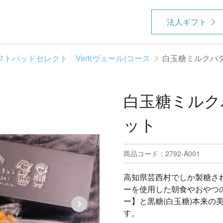
法人ギフト
フトパッドセレクト Vert(ヴェール)コース
白玉糖ミルクバ
白玉糖ミルク
ット
商品コード：2792-A001
高知県芸西村でしか製糖され
ーを使用した朝食やおやつ
ー】と黒糖(白玉糖)本来の
す。