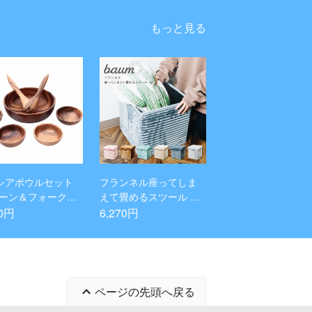
もっと見る
シアボウルセット
フランネル座ってしま
プーン＆フォーク付)
えて畳めるスツール 「b
ウンド
aum(バウム)」 2個セッ
70円
6,270円
ト
ページの先頭へ戻る