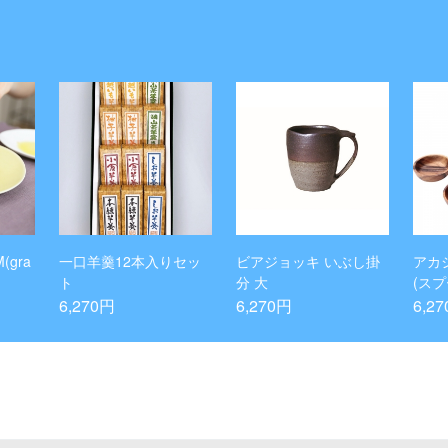
(gra
一口羊羹12本入りセッ
ビアジョッキ いぶし掛
アカ
ト
分 大
(ス
Bラ
6,270円
6,270円
6,2