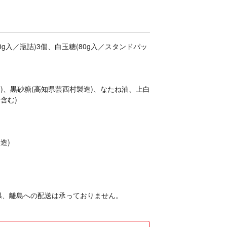
g入／瓶詰)3個、白玉糖(80g入／スタンドパッ
)、黒砂糖(高知県芸西村製造)、なたね油、上白
含む)
造)
県、離島への配送は承っておりません。