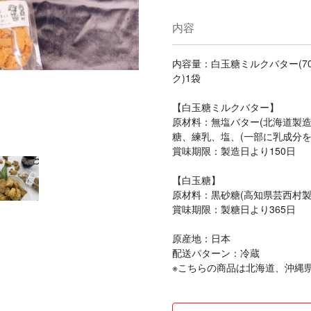
内容
内容量：白玉糖ミルクバター(70
ク)1袋
【白玉糖ミルクバター】
原材料：無塩バター(北海道製造
糖、練乳、塩、(一部に乳成分を
賞味期限：製造日より150日
【白玉糖】
原材料：黒砂糖(高知県芸西村製
賞味期限：製糖日より365日
原産地：日本
配送パターン：冷蔵
※こちらの商品は北海道、沖縄